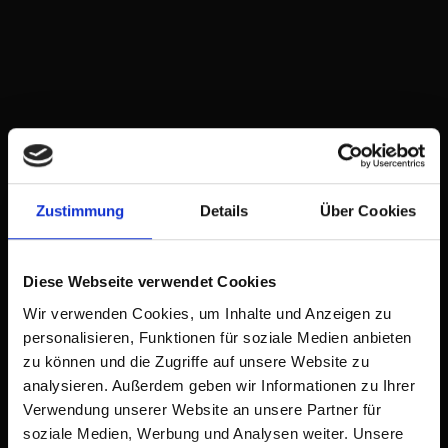
KINDLICHES STOTTERN UND
POLTERN
Kindliches Stottern kann viele Ursachen haben. Es kann
im Laufe der Sprachentwicklung auftreten und wieder
verschwinden.
Zustimmung
Details
Über Cookies
MEHR ERFAHREN
Diese Webseite verwendet Cookies
Wir verwenden Cookies, um Inhalte und Anzeigen zu
personalisieren, Funktionen für soziale Medien anbieten
zu können und die Zugriffe auf unsere Website zu
analysieren. Außerdem geben wir Informationen zu Ihrer
ESS-TRINK- FÜTTERSTÖRUNGEN
Verwendung unserer Website an unsere Partner für
soziale Medien, Werbung und Analysen weiter. Unsere
Unter Fütterstörung versteht man, wenn das Füttern