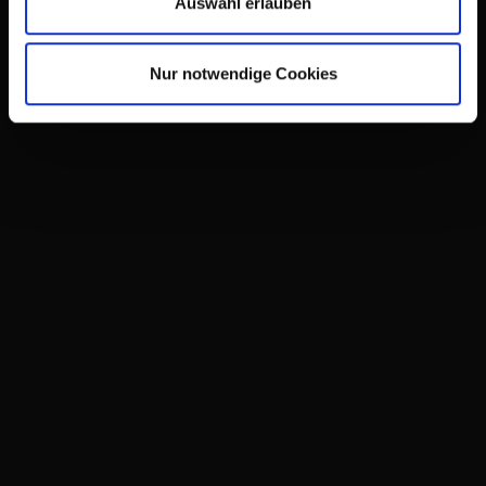
Auswahl erlauben
ABLAUF, STEHE ICH
IHNEN JEDER ZEIT ZUR
Nur notwendige Cookies
VERFÜGUNG
JETZT KONTAKTIEREN