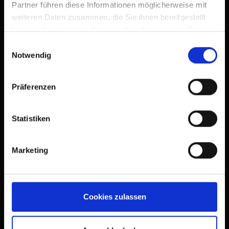
Partner führen diese Informationen möglicherweise mit
oder die Nahrungsaufnahme länger als mindestens 1
weiteren Daten zusammen, die Sie ihnen bereitgestellt
Monat von den Eltern als problematisch erlebt wird und
haben oder die sie im Rahmen Ihrer Nutzung der Dienste
sie deshalb Hilfe suchen.
gesammelt haben.
Einwilligungsauswahl
Notwendig
MEHR ERFAHREN
Präferenzen
Statistiken
Marketing
KONTAKTIEREN SIE UNS!
BEI FRAGEN ÜBER MICH
Cookies zulassen
ODER ZUM GENAUEN